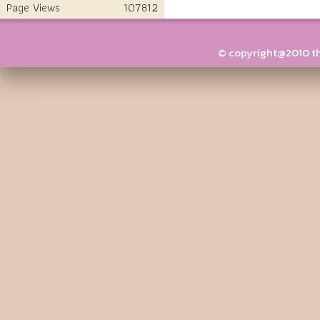
Page Views
107812
© copyright@2010 thai