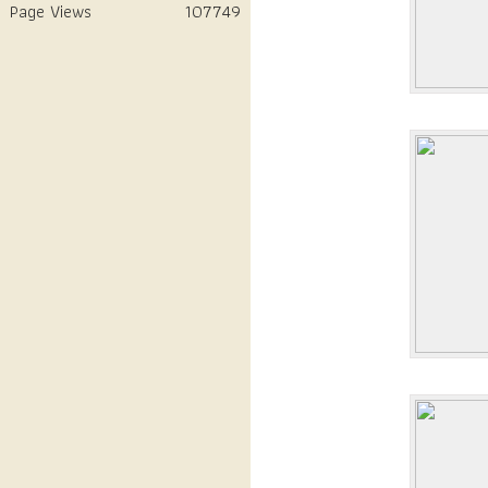
Page Views
107749